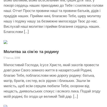
Боже Великий, Боже Всесильний! Ми, грішні діти Твої, у
покорі сердець наших приходимо до Тебе і схиляємо голови
наші. Отче! Прости провини наші та провини батьків, дідів і
прадідів наших. Прийми нині, благаємо Тебе, щиру молитву
нашу і подяку нашу за безмежне милосердя Твоє до нас.
Вислухай наші молитви і прийми благання сердець наших.
Благослови […]
Молитва за сім’ю та родину
17 Квітня, 2018
Милостивий Господи, Ісусе Христе, який захотів провести
довгі роки Свого земного життя в назаретській Родині,
благаю Тебе, поблагослови мою дорогу родину: батька,
матір, братів, сестер, всіх рідних і близьких. Зішли їм
милість, щоб всім серцем любили Тебе, охорони від
нещасть, диявольських спокус і всякого лиха. Подай згоду
моїй родині, бо згода це великий Твій дар. […]