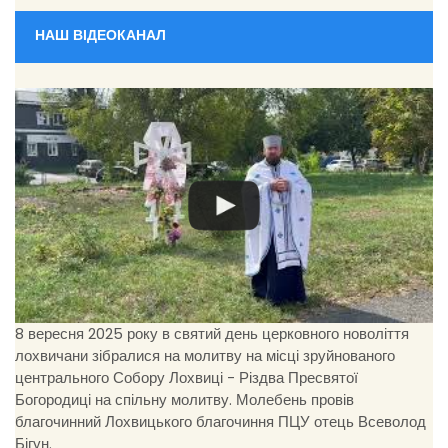
НАШ ВІДЕОКАНАЛ
8 вересня 2025 року в святий день церковного новоліття
лохвичани зібралися на молитву на місці зруйнованого
центрального Собору Лохвиці - Різдва Пресвятої
Богородиці на спільну молитву. Молебень провів
благочинний Лохвицького благочиння ПЦУ отець Всеволод
Бігун.