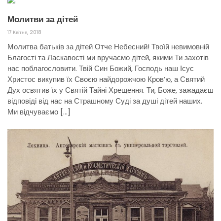
Молитви за дітей
17 Квітня, 2018
Молитва батьків за дітей Отче Небесний! Твоїй невимовній
Благості та Ласкавості ми вручаємо дітей, якими Ти захотів
нас поблагословити. Твій Син Божий, Господь наш Ісус
Христос викупив їх Своєю найдорожчою Кров’ю, а Святий
Дух освятив їх у Святій Тайні Хрещення. Ти, Боже, зажадаєш
відповіді від нас на Страшному Суді за душі дітей наших.
Ми відчуваємо […]