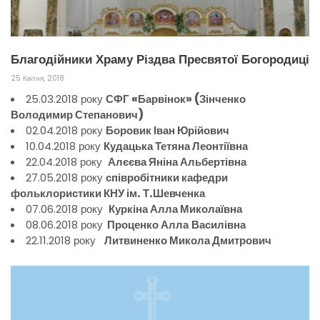
Благодійники Храму Різдва Пресвятої Богородиці
25 Квітня, 2018
25.03.2018 року
СФГ «Барвінок» (Зінченко
Володимир Степанович)
02.04.2018 року
Боровик Іван Юрійович
10.04.2018 року
Кудацька Тетяна Леонтіївна
22.04.2018 року
Алєєва Яніна Альбертівна
27.05.2018 року
співробітники кафедри
фольклористики КНУ ім. Т.Шевченка
07.06.2018 року
Куркіна Алла Миколаївна
08.06.2018 року
Проценко Алла
Василівна
22.11.2018 року
Литвиненко Микола Дмитрович