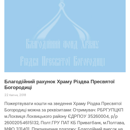
Благодійний рахунок Храму Різдва Пресвятої
Богородиці
22 Квітня, 2018
Пожертвувати кошти на зведення Храму Різдва Пресвятої
Богородиці можна за реквізитами: Отримувач: РБРГУПЦКП
м.Лохвиця Лохвицького району ЄДРПОУ 35260004, р/р
26002054615132, Полт.ГРУ ПАТ КБ Приватбанк, м.Полтава,
МФО 331401, Призначення платежу: Благодійний внесок на