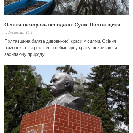
Осіння паморозь неподалік Сули. Полтавщина
10 Листопада, 2018
Полтавщина багата дивовижної краси місцями. Осіння
паморозь створює свою неймовірну красу, покриваючи
засипаючу природу.